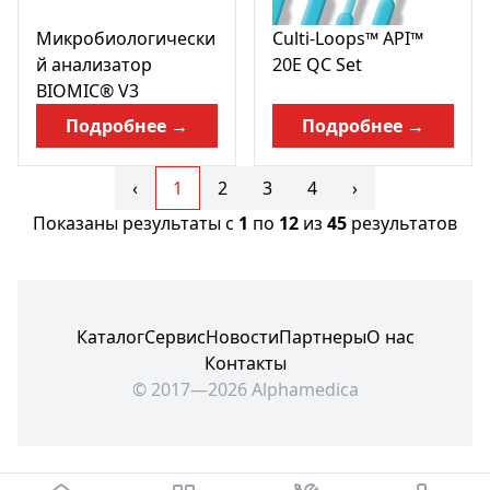
Микробиологически
Culti-Loops™ API™
й анализатор
20E QC Set
BIOMIC® V3
Подробнее →
Подробнее →
‹
1
2
3
4
›
Показаны результаты с
1
по
12
из
45
результатов
Каталог
Сервис
Новости
Партнеры
О нас
Контакты
© 2017—2026 Alphamedica