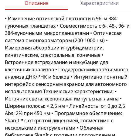
Описание
Характеристики
• Измерение оптической плотности в 96- и 384-
луночных планшетах • Совместимость с 6-, 48-, 96- и
384-луночными микропланшетами • Оптическая
система с монохроматором (200-1000 нм) •
Измерения абсорбции и турбидиметрии,
кинетические, спектральные, конечные •
Встроенное встряхивание и инкубация для
клеточных анализов • Поддержка микрообъемного
анализа ДНК/РНК и белков • Интуитивно понятный
интерфейс с сенсорным экраном для автономного
использования Технические характеристики: •
Источник света: ксеноновая импульсная лампа •
Ширина полосы: < 2,5 нм • Линейность: от 0 до 2,5
Abs, 2% при 450 нм • Программное обеспечение:
SkanIt™ с открытой лицензией, совместимо с
несколькими инструментами • Облачная
библиотека SkanIt с готовыми протоколами и