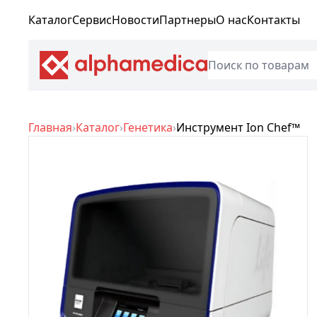
Каталог
Сервис
Новости
Партнеры
О нас
Контакты
Главная
›
Каталог
›
Генетика
›
Инструмент Ion Chef™