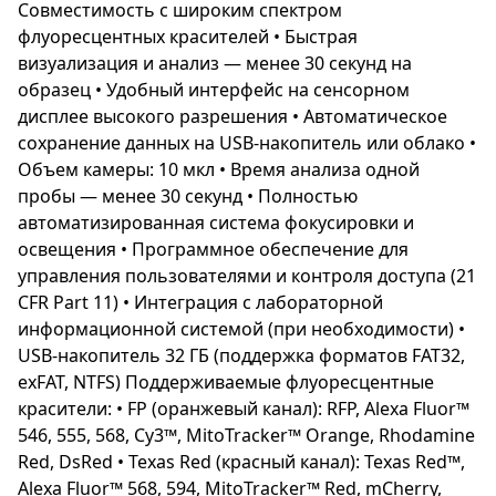
Совместимость с широким спектром
флуоресцентных красителей • Быстрая
визуализация и анализ — менее 30 секунд на
образец • Удобный интерфейс на сенсорном
дисплее высокого разрешения • Автоматическое
сохранение данных на USB-накопитель или облако •
Объем камеры: 10 мкл • Время анализа одной
пробы — менее 30 секунд • Полностью
автоматизированная система фокусировки и
освещения • Программное обеспечение для
управления пользователями и контроля доступа (21
CFR Part 11) • Интеграция с лабораторной
информационной системой (при необходимости) •
USB-накопитель 32 ГБ (поддержка форматов FAT32,
exFAT, NTFS) Поддерживаемые флуоресцентные
красители: • FP (оранжевый канал): RFP, Alexa Fluor™
546, 555, 568, Cy3™, MitoTracker™ Orange, Rhodamine
Red, DsRed • Texas Red (красный канал): Texas Red™,
Alexa Fluor™ 568, 594, MitoTracker™ Red, mCherry,